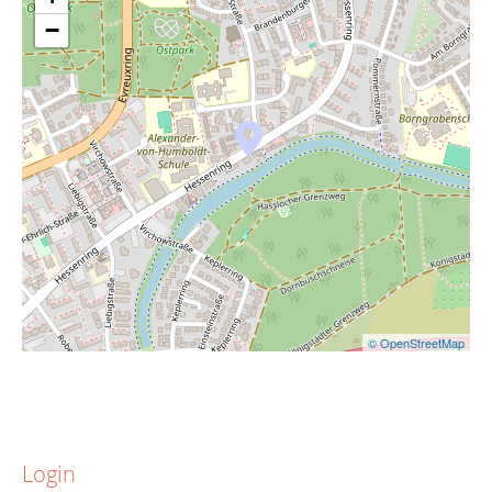
−
© OpenStreetMap
Login